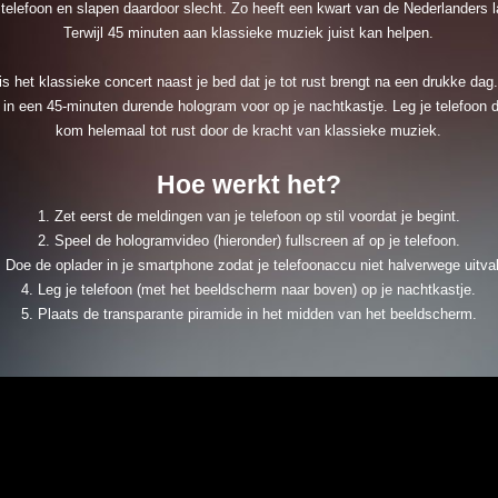
 telefoon en slapen daardoor slecht. Zo heeft een kwart van de Nederlanders 
Terwijl 45 minuten aan klassieke muziek juist kan helpen.
s het klassieke concert naast je bed dat je tot rust brengt na een drukke da
o in een 45-minuten durende hologram voor op je nachtkastje. Leg je telefoon 
kom helemaal tot rust door de kracht van klassieke muziek.
Hoe werkt het?
1. Zet eerst de meldingen van je telefoon op stil voordat je begint.
2. Speel de hologramvideo (hieronder) fullscreen af op je telefoon.
. Doe de oplader in je smartphone zodat je telefoonaccu niet halverwege uitval
4. Leg je telefoon (met het beeldscherm naar boven) op je nachtkastje.
5. Plaats de transparante piramide in het midden van het beeldscherm.