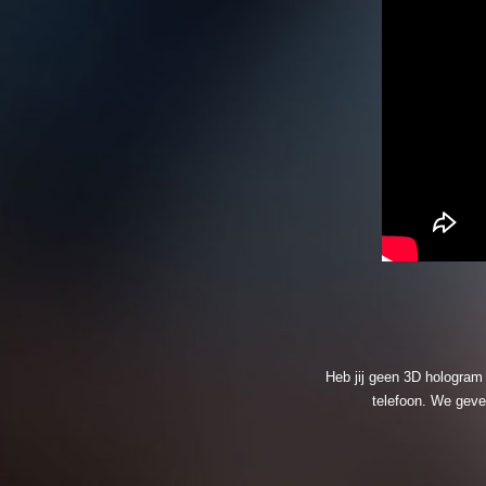
Heb jij geen 3D hologram 
telefoon. We geve