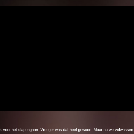
k voor het slapengaan. Vroeger was dat heel gewoon. Maar nu we volwassen 