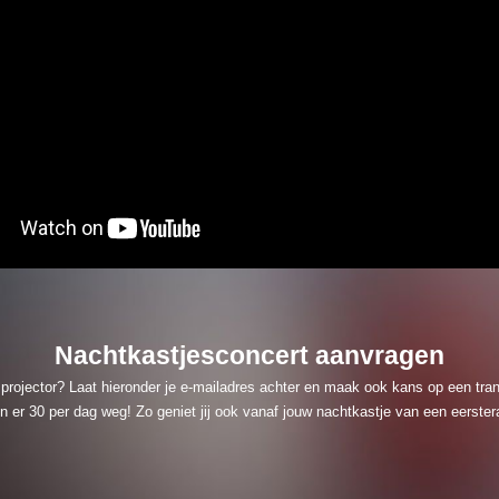
Nachtkastjesconcert aanvragen
projector? Laat hieronder je e-mailadres achter en maak ook kans op een tra
n er 30 per dag weg! Zo geniet jij ook vanaf jouw nachtkastje van een eerster