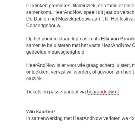
Er klinken premières, filmmuziek, een familieconce
samenkomt. HearAndNow speelt dit jaar op verschi
De Duif en het Muziekgebouw aan ’t IJ. Het festival 
Concertgebouw.
Op het podium staan topmusici als
Ella van Pouc
samen te beluisteren met het vaste HearAndNow 
gedeelde nieuwsgierigheid.
HearAndNow is er voor wie graag scherp luistert, ma
ontdekken, verrast wil worden, of gewoon zin heef
muziek.
Tickets en passe-partout via
hearandnow.nl
Win kaarten!
In samenwerking met HearAndNow verloten we 4x