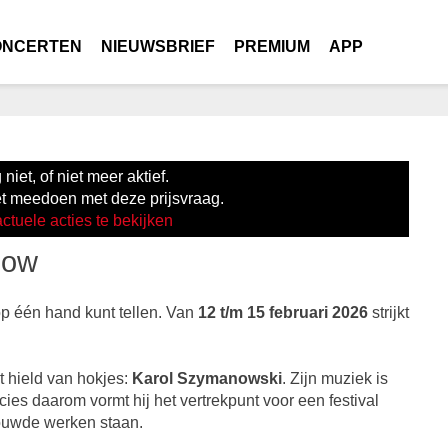
ONCERTEN
NIEUWSBRIEF
PREMIUM
APP
niet, of niet meer aktief.
et meedoen met deze prijsvraag.
actuele acties te bekijken
Now
 op één hand kunt tellen. Van
12 t/m 15 februari 2026
strijkt
et hield van hokjes:
Karol Szymanowski
. Zijn muziek is
cies daarom vormt hij het vertrekpunt voor een festival
rouwde werken staan.